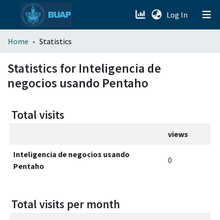
(current)
Log In
menu.section.about_menu
Home
Statistics
All of DSpace
Statistics for Inteligencia de
negocios usando Pentaho
Total visits
views
Inteligencia de negocios usando
0
Pentaho
Total visits per month