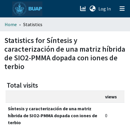
(current)
Log In
menu.section.about_menu
Home
Statistics
All of DSpace
Statistics for Síntesis y
caracterización de una matriz híbrida
de SIO2-PMMA dopada con iones de
terbio
Total visits
views
Síntesis y caracterización de una matriz
híbrida de SIO2-PMMA dopada con iones de
0
terbio