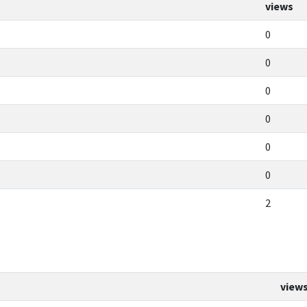
views
0
0
0
0
0
0
2
view