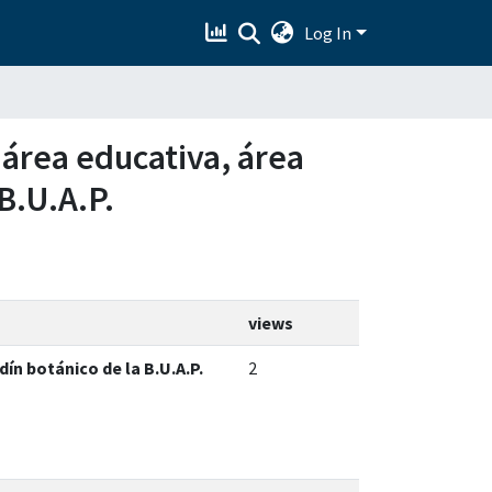
Log In
 área educativa, área
B.U.A.P.
views
ín botánico de la B.U.A.P.
2