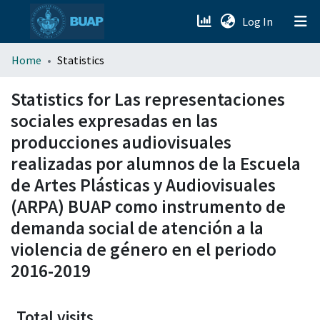
(current)
Log In
menu.section.about_menu
Home
Statistics
All of DSpace
Statistics for Las representaciones
sociales expresadas en las
producciones audiovisuales
realizadas por alumnos de la Escuela
de Artes Plásticas y Audiovisuales
(ARPA) BUAP como instrumento de
demanda social de atención a la
violencia de género en el periodo
2016-2019
Total visits