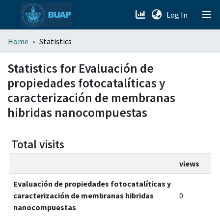
(current)
Log In
menu.section.about_menu
Home
Statistics
All of DSpace
Statistics for Evaluación de
propiedades fotocatalíticas y
caracterización de membranas
hibridas nanocompuestas
Total visits
views
Evaluación de propiedades fotocatalíticas y
caracterización de membranas hibridas
0
nanocompuestas