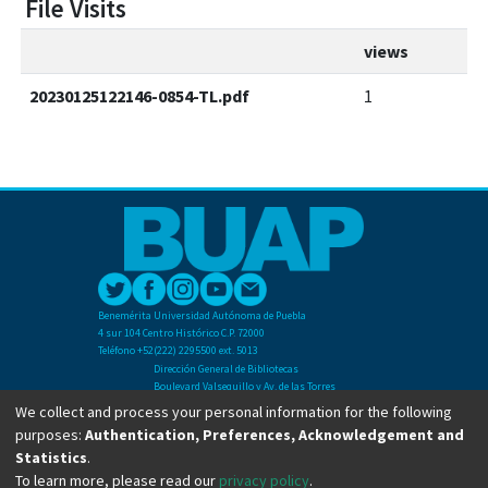
File Visits
views
20230125122146-0854-TL.pdf
1
Benemérita Universidad Autónoma de Puebla
4 sur 104 Centro Histórico C.P. 72000
Teléfono +52(222) 2295500 ext. 5013
Dirección General de Bibliotecas
Boulevard Valsequillo y Av. de las Torres
Ciudad Universitaria. Col. San Manuel
We collect and process your personal information for the following
C.P. 72570
purposes:
Authentication, Preferences, Acknowledgement and
Teléfono +52 (222) 2295500 Ext 2901
Statistics
.
To learn more, please read our
privacy policy
.