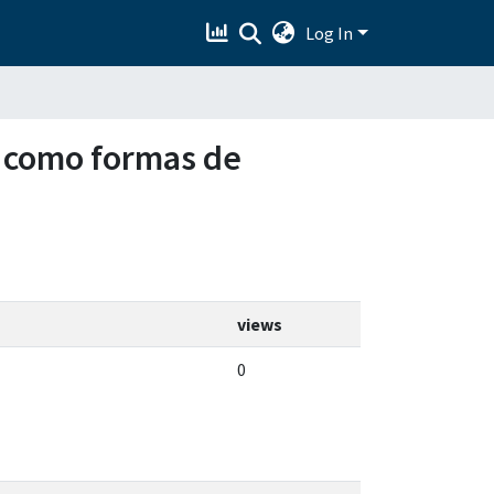
Log In
os como formas de
views
0