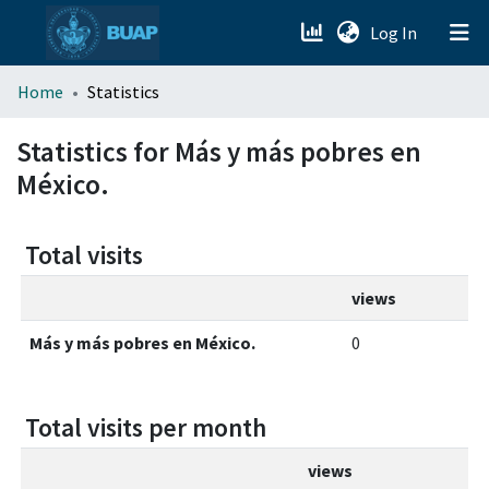
(current)
Log In
menu.section.about_menu
Home
Statistics
All of DSpace
Statistics for Más y más pobres en
México.
Total visits
views
Más y más pobres en México.
0
Total visits per month
views