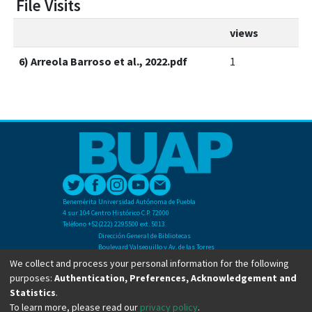
File Visits
views
6) Arreola Barroso et al., 2022.pdf
1
Benemérita Universidad Autónoma de Puebla
4 sur 104 Centro Histórico C.P. 72000
Teléfono +52(222) 2295500 ext. 5013
Dirección General de Bibliotecas
Boulevard Valsequillo y Av. de las Torres
Ciudad Universitaria. Col. San Manuel
We collect and process your personal information for the following
C.P. 72570
purposes:
Authentication, Preferences, Acknowledgement and
Teléfono +52 (222) 2295500 Ext 2901
Statistics
.
To learn more, please read our
privacy policy
.