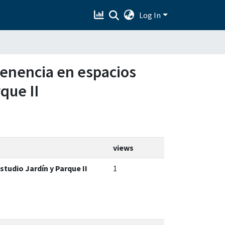
Log In
rtenencia en espacios
que II
views
studio Jardín y Parque II
1