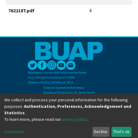
762218T.pdf
4
Benemérita Universidad Autónoma de Puebla
4 sur 104 Centro Histórico C.P. 72000
Teléfono +52(222) 2295500 ext. 5013
Dirección General de Bibliotecas
Boulevard Valsequillo y Av. de las Torres
Ciudad Universitaria. Col. San Manuel
We collect and process your personal information for the following
C.P. 72570
purposes:
Authentication, Preferences, Acknowledgement and
Teléfono +52 (222) 2295500 Ext 2901
Statistics
.
To learn more, please read our
privacy policy
.
Copyright © Dirección General de Bibliotecas - BUAP 2024. All right reserved.
Customize
Decline
That's ok