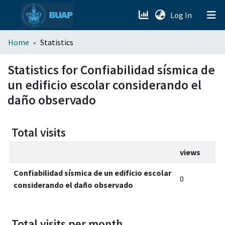
(current)
Log In
menu.section.about_menu
Home
Statistics
All of DSpace
Statistics for Confiabilidad sísmica de
un edificio escolar considerando el
daño observado
Total visits
views
Confiabilidad sísmica de un edificio escolar
0
considerando el daño observado
Total visits per month