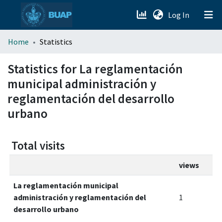
(current)
Log In
menu.section.about_menu
Home
Statistics
All of DSpace
Statistics for La reglamentación
municipal administración y
reglamentación del desarrollo
urbano
Total visits
views
La reglamentación municipal
administración y reglamentación del
1
desarrollo urbano