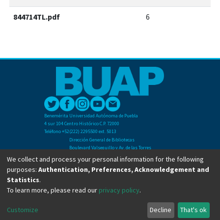
844714TL.pdf
6
Benemérita Universidad Autónoma de Puebla
4 sur 104 Centro Histórico C.P. 72000
Teléfono +52(222) 2295500 ext. 5013
Dirección General de Bibliotecas
Boulevard Valsequillo y Av. de las Torres
Ciudad Universitaria. Col. San Manuel
We collect and process your personal information for the following
C.P. 72570
purposes:
Authentication, Preferences, Acknowledgement and
Teléfono +52 (222) 2295500 Ext 2901
Statistics
.
To learn more, please read our
privacy policy
.
Copyright © Dirección General de Bibliotecas - BUAP 2024. All right reserved.
Customize
Decline
That's ok