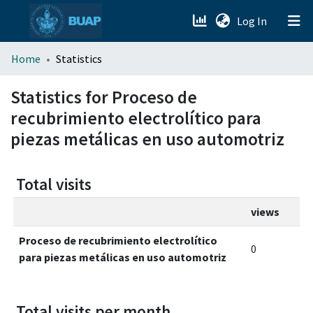
(current)
Log In
menu.section.about_menu
Home
Statistics
All of DSpace
Statistics for Proceso de
recubrimiento electrolítico para
piezas metálicas en uso automotriz
Total visits
views
Proceso de recubrimiento electrolítico
0
para piezas metálicas en uso automotriz
Total visits per month