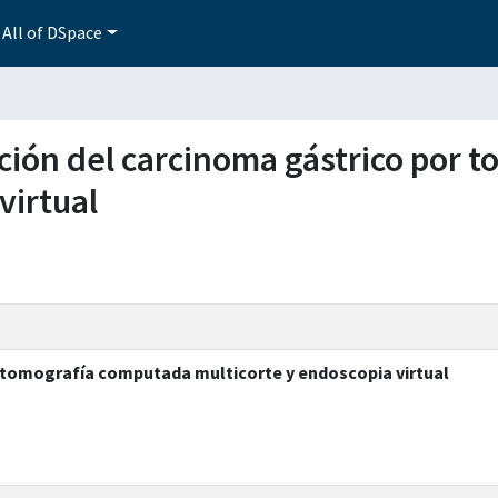
All of DSpace
zación del carcinoma gástrico por
virtual
r tomografía computada multicorte y endoscopia virtual