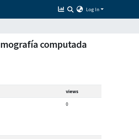
Log In
 tomografía computada
views
0