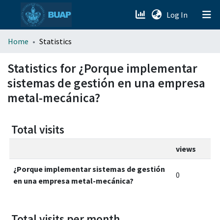
(current)
Log In
menu.section.about_menu
Home
Statistics
All of DSpace
Statistics for ¿Porque implementar
sistemas de gestión en una empresa
metal-mecánica?
Total visits
views
¿Porque implementar sistemas de gestión
0
en una empresa metal-mecánica?
Total visits per month