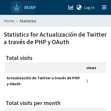
(current)
Log In
menu.section.about_menu
Home
Statistics
All of DSpace
Statistics for Actualización de Twitter
a través de PHP y OAuth
Total visits
views
Actualización de Twitter a través de PHP
1
y OAuth
Total visits per month