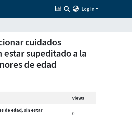
Log In
rcionar cuidados
 estar supeditado a la
enores de edad
views
s de edad, sin estar
0