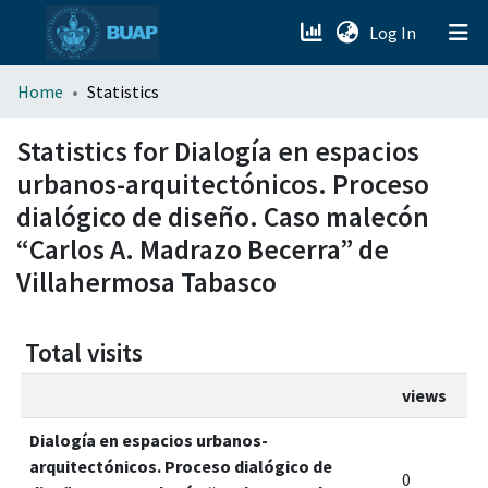
(current)
Log In
menu.section.about_menu
Home
Statistics
All of DSpace
Statistics for Dialogía en espacios
urbanos-arquitectónicos. Proceso
dialógico de diseño. Caso malecón
“Carlos A. Madrazo Becerra” de
Villahermosa Tabasco
Total visits
views
Dialogía en espacios urbanos-
arquitectónicos. Proceso dialógico de
0