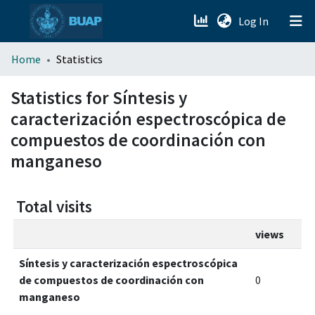
(current)
Log In
menu.section.about_menu
Home
Statistics
All of DSpace
Statistics for Síntesis y
caracterización espectroscópica de
compuestos de coordinación con
manganeso
Total visits
views
Síntesis y caracterización espectroscópica
de compuestos de coordinación con
0
manganeso