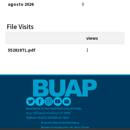
agosto 2026
0
File Visits
views
552818TL.pdf
1
Benemérita Universidad Autónoma de Puebla
4 sur 104 Centro Histórico C.P. 72000
Teléfono +52(222) 2295500 ext. 5013
Dirección General de Bibliotecas
Boulevard Valsequillo y Av. de las Torres