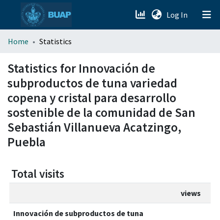
(current)
Log In
menu.section.about_menu
Home
Statistics
All of DSpace
Statistics for Innovación de
subproductos de tuna variedad
copena y cristal para desarrollo
sostenible de la comunidad de San
Sebastián Villanueva Acatzingo,
Puebla
Total visits
views
Innovación de subproductos de tuna