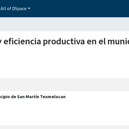
All of DSpace
y eficiencia productiva en el mun
icipio de San Martín Texmelucan