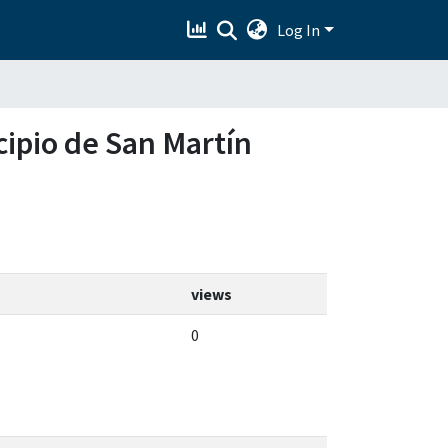
Log In
icipio de San Martín
views
0