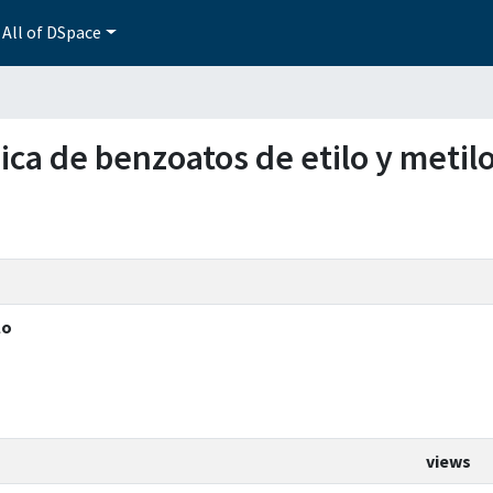
All of DSpace
ica de benzoatos de etilo y metil
lo
views