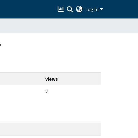
Log In
o
views
2