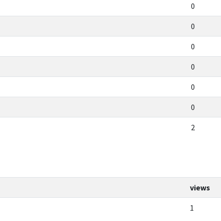
0
0
0
0
0
0
2
views
1