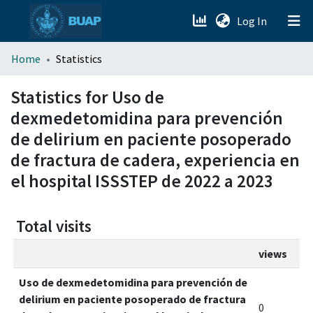
(current)
Log In
menu.section.about_menu
Home
Statistics
All of DSpace
Statistics for Uso de
dexmedetomidina para prevención
de delirium en paciente posoperado
de fractura de cadera, experiencia en
el hospital ISSSTEP de 2022 a 2023
Total visits
views
Uso de dexmedetomidina para prevención de
delirium en paciente posoperado de fractura
0