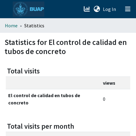
(current)
Log In
menu.section.about_menu
Home
Statistics
All of DSpace
Statistics for El control de calidad en
tubos de concreto
Total visits
views
El control de calidad en tubos de
0
concreto
Total visits per month