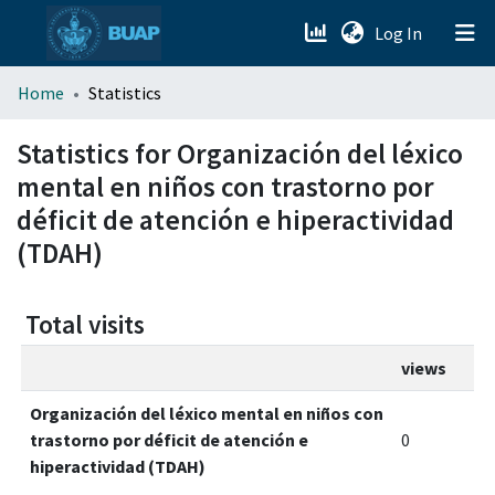
(current)
Log In
menu.section.about_menu
Home
Statistics
All of DSpace
Statistics for Organización del léxico
mental en niños con trastorno por
déficit de atención e hiperactividad
(TDAH)
Total visits
views
Organización del léxico mental en niños con
trastorno por déficit de atención e
0
hiperactividad (TDAH)