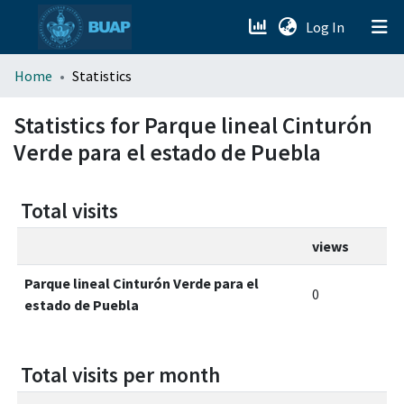
(current)
Log In
menu.section.about_menu
Home
Statistics
All of DSpace
Statistics for Parque lineal Cinturón
Verde para el estado de Puebla
Total visits
views
Parque lineal Cinturón Verde para el
0
estado de Puebla
Total visits per month