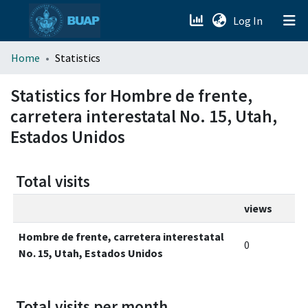
(current)
Log In
menu.section.about_menu
Home
Statistics
All of DSpace
Statistics for Hombre de frente,
carretera interestatal No. 15, Utah,
Estados Unidos
Total visits
views
Hombre de frente, carretera interestatal
0
No. 15, Utah, Estados Unidos
Total visits per month