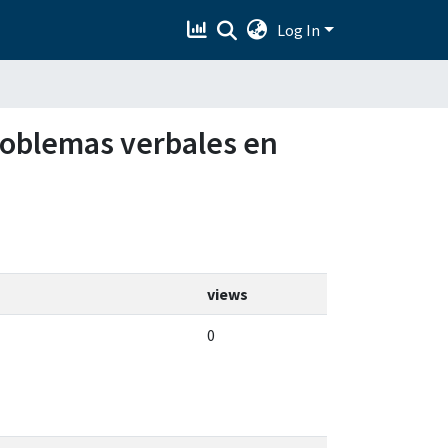
Log In
problemas verbales en
views
0