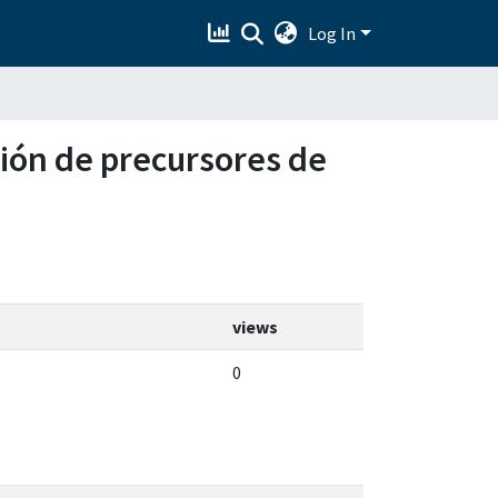
Log In
nción de precursores de
views
0