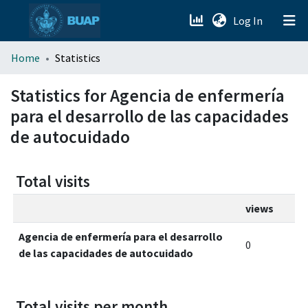
(current)
Log In
menu.section.about_menu
Home
Statistics
All of DSpace
Statistics for Agencia de enfermería
para el desarrollo de las capacidades
de autocuidado
Total visits
views
Agencia de enfermería para el desarrollo
0
de las capacidades de autocuidado
Total visits per month