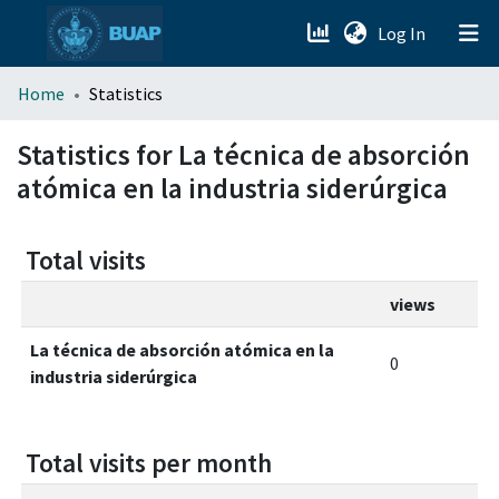
(current)
Log In
menu.section.about_menu
Home
Statistics
All of DSpace
Statistics for La técnica de absorción
atómica en la industria siderúrgica
Total visits
views
La técnica de absorción atómica en la
0
industria siderúrgica
Total visits per month