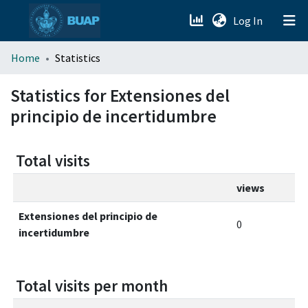
(current)
Log In
menu.section.about_menu
Home
Statistics
All of DSpace
Statistics for Extensiones del
principio de incertidumbre
Total visits
views
Extensiones del principio de
0
incertidumbre
Total visits per month