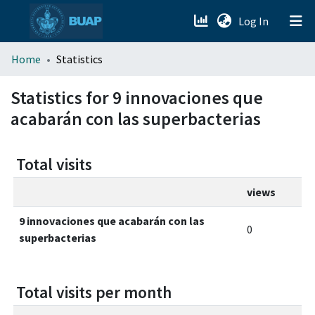
(current)
Log In
menu.section.about_menu
Home
Statistics
All of DSpace
Statistics for 9 innovaciones que
acabarán con las superbacterias
Total visits
views
9 innovaciones que acabarán con las
0
superbacterias
Total visits per month