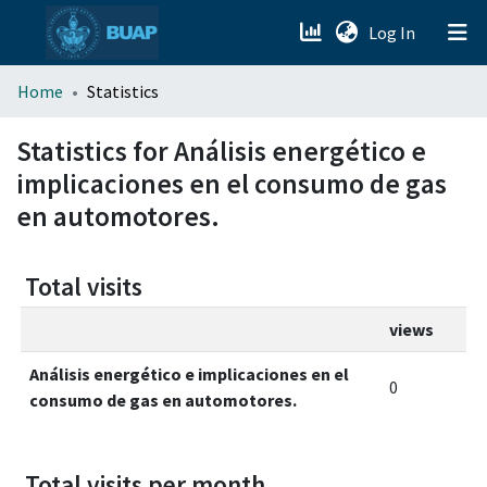
(current)
Log In
menu.section.about_menu
Home
Statistics
All of DSpace
Statistics for Análisis energético e
implicaciones en el consumo de gas
en automotores.
Total visits
views
Análisis energético e implicaciones en el
0
consumo de gas en automotores.
Total visits per month