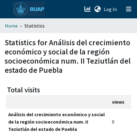
(current)
Log In
menu.section.about_menu
Home
Statistics
All of DSpace
Statistics for Análisis del crecimiento
económico y social de la región
socioeconómica num. II Teziutlán del
estado de Puebla
Total visits
views
Análisis del crecimiento económico y social
de la región socioeconómica num. II
0
Teziutlán del estado de Puebla