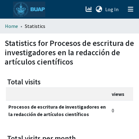
(current)
Log In
menu.section.about_menu
Home
Statistics
All of DSpace
Statistics for Procesos de escritura de
investigadores en la redacción de
artículos científicos
Total visits
views
Procesos de escritura de investigadores en
0
la redacción de artículos científicos
Total visits per month