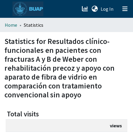
(current)
Log In
menu.section.about_menu
Home
Statistics
All of DSpace
Statistics for Resultados clínico-
funcionales en pacientes con
fracturas A y B de Weber con
rehabilitación precoz y apoyo con
aparato de fibra de vidrio en
comparación con tratamiento
convencional sin apoyo
Total visits
views