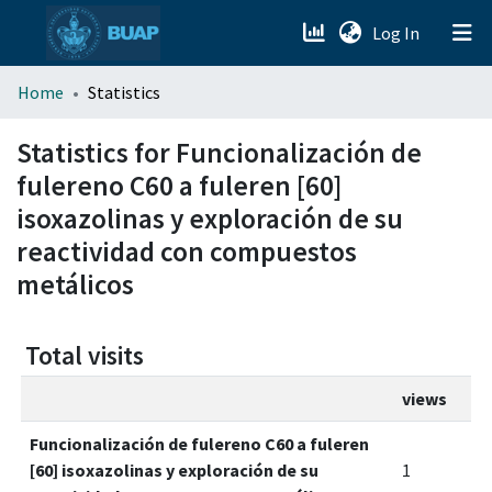
(current)
Log In
menu.section.about_menu
Home
Statistics
All of DSpace
Statistics for Funcionalización de
fulereno C60 a fuleren [60]
isoxazolinas y exploración de su
reactividad con compuestos
metálicos
Total visits
views
Funcionalización de fulereno C60 a fuleren
[60] isoxazolinas y exploración de su
1