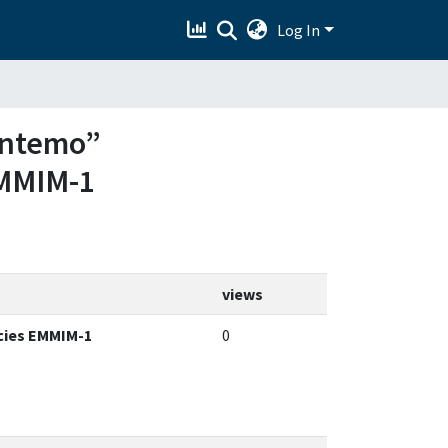
Log In
santemo”
EMMIM-1
views
ecies EMMIM-1
0