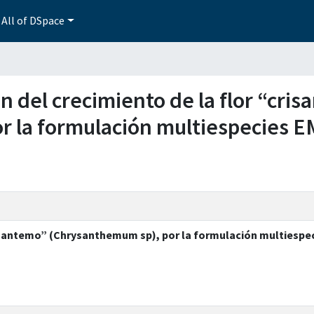
All of DSpace
ón del crecimiento de la flor “cri
r la formulación multiespecies 
crisantemo” (Chrysanthemum sp), por la formulación multiesp