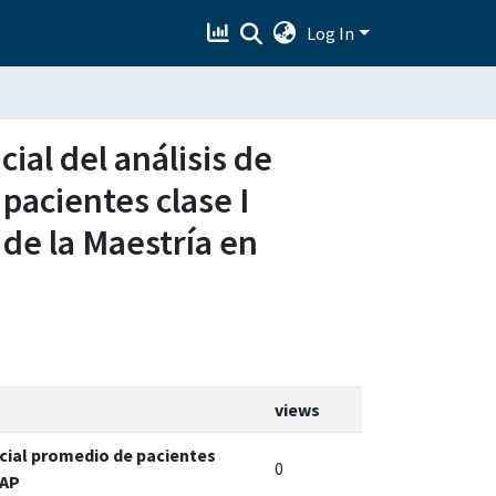
Log In
cial del análisis de
 pacientes clase I
 de la Maestría en
views
facial promedio de pacientes
0
UAP