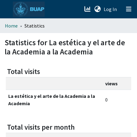
(current)
Log In
menu.section.about_menu
Home
Statistics
All of DSpace
Statistics for La estética y el arte de
la Academia a la Academia
Total visits
views
La estética y el arte de la Academia a la
0
Academia
Total visits per month