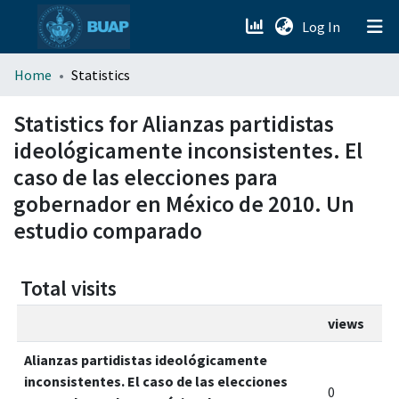
(current)
Log In
menu.section.about_menu
Home
Statistics
All of DSpace
Statistics for Alianzas partidistas
ideológicamente inconsistentes. El
caso de las elecciones para
gobernador en México de 2010. Un
estudio comparado
Total visits
views
Alianzas partidistas ideológicamente
inconsistentes. El caso de las elecciones
0