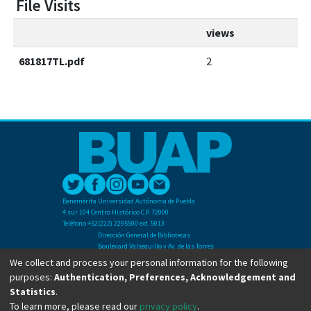
File Visits
views
681817TL.pdf
2
Benemérita Universidad Autónoma de Puebla
4 sur 104 Centro Histórico C.P. 72000
Teléfono +52(222) 2295500 ext. 5013
Dirección General de Bibliotecas
Boulevard Valsequillo y Av. de las Torres
Ciudad Universitaria. Col. San Manuel
We collect and process your personal information for the following
C.P. 72570
purposes:
Authentication, Preferences, Acknowledgement and
Teléfono +52 (222) 2295500 Ext 2901
Statistics
.
To learn more, please read our
privacy policy
.