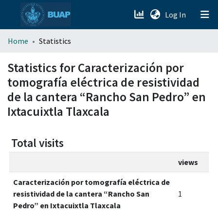
(current)
Log In
menu.section.about_menu
Home
Statistics
All of DSpace
Statistics for Caracterización por
tomografía eléctrica de resistividad
de la cantera “Rancho San Pedro” en
Ixtacuixtla Tlaxcala
Total visits
views
Caracterización por tomografía eléctrica de
resistividad de la cantera “Rancho San
1
Pedro” en Ixtacuixtla Tlaxcala