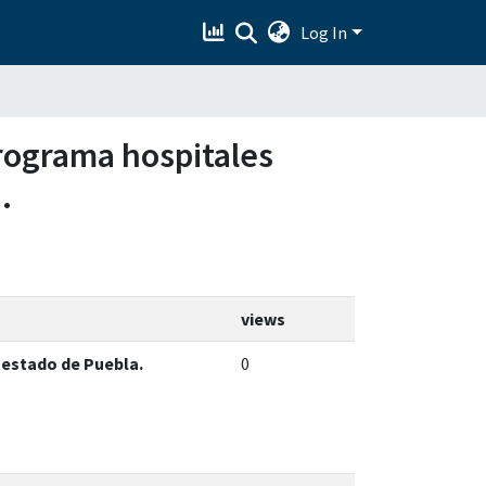
Log In
 programa hospitales
.
views
l estado de Puebla.
0