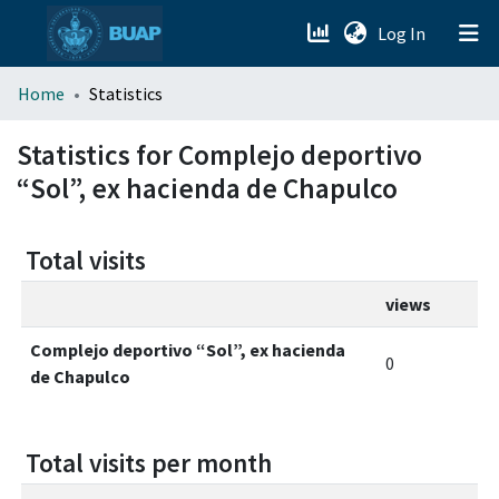
(current)
Log In
menu.section.about_menu
Home
Statistics
All of DSpace
Statistics for Complejo deportivo
“Sol”, ex hacienda de Chapulco
Total visits
views
Complejo deportivo “Sol”, ex hacienda
0
de Chapulco
Total visits per month