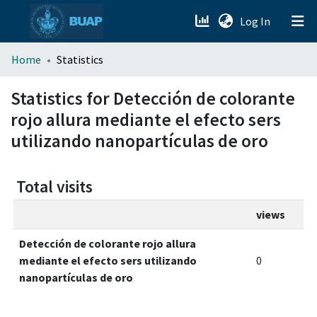
(current)
Log In
menu.section.about_menu
Home
Statistics
All of DSpace
Statistics for Detección de colorante
rojo allura mediante el efecto sers
utilizando nanopartículas de oro
Total visits
views
Detección de colorante rojo allura
mediante el efecto sers utilizando
0
nanopartículas de oro