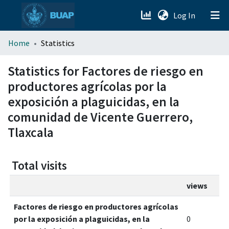
(current)
Log In
menu.section.about_menu
Home
Statistics
All of DSpace
Statistics for Factores de riesgo en
productores agrícolas por la
exposición a plaguicidas, en la
comunidad de Vicente Guerrero,
Tlaxcala
Total visits
views
Factores de riesgo en productores agrícolas
por la exposición a plaguicidas, en la
0