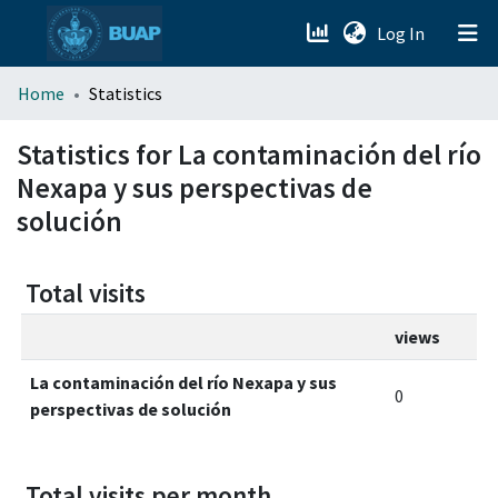
(current)
Log In
menu.section.about_menu
Home
Statistics
All of DSpace
Statistics for La contaminación del río
Nexapa y sus perspectivas de
solución
Total visits
views
La contaminación del río Nexapa y sus
0
perspectivas de solución
Total visits per month