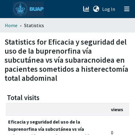
(current)
Log In
menu.section.about_menu
Home
Statistics
All of DSpace
Statistics for Eficacia y seguridad del
uso de la buprenorfina vía
subcutánea vs vía subaracnoidea en
pacientes sometidos a histerectomía
total abdominal
Total visits
views
Eficacia y seguridad del uso de la
buprenorfina vía subcutánea vs vía
0