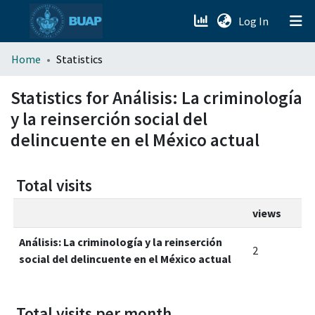
(current)
Log In
menu.section.about_menu
Home
Statistics
All of DSpace
Statistics for Análisis: La criminología
y la reinserción social del
delincuente en el México actual
Total visits
views
Análisis: La criminología y la reinserción
2
social del delincuente en el México actual
Total visits per month